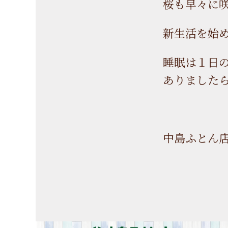
桜も早々に
新生活を始
睡眠は１日
ありました
中島ふとん店