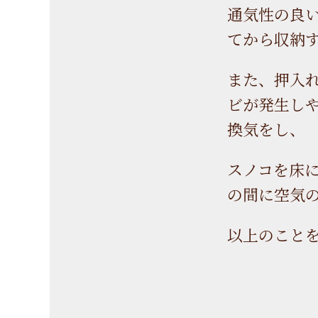
通気性の良
てから収納
また、押入
ビが発生し
換気をし、
スノコを床
の間に空気
以上のこと