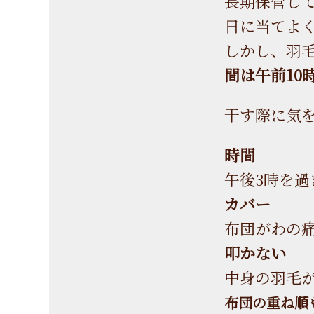
長期保管して
日に当てよ
しかし、羽
間は午前10
干す際に気
時間
午後3時を
カバー
布団がわの
叩かない
中身の羽毛
布団の重ね順